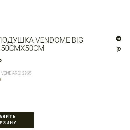
ПОДУШКА VENDOME BIG
 50СМX50СМ
₽
6 VEND.ARGI 2965
и
АВИТЬ
ОРЗИНУ