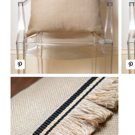
Save
Save