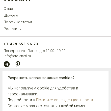
О КОМПАНИИ
О нас
Шоу-рум
Полезные статьи
Реквизиты
+7 499 653 96 73
Понедельник - Пятница, с 10.00 - 19.00
info@ateliertati.ru
НАШ ШОУ-РУМ
Разрешить использование cookies?
Москва, Сретенский бул., 6/1с1,
подъезд 6, этаж 1, офис 58
Мы используем cookie для удобства и
вход с Боброва переулка
персонализации.
Подробности в
Политике конфиденциальности
.
Согласие можно отозвать в любой момент.
© 2026
Fiori di Venezia
- онлайн-магазин бренда Ateliertati -